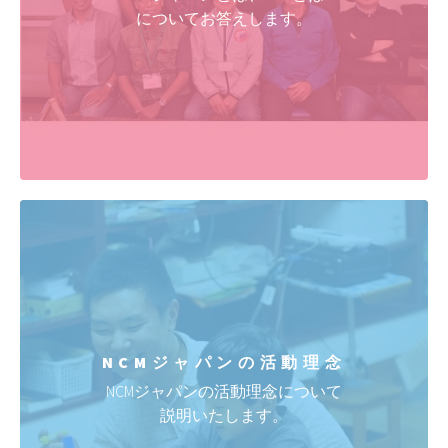
についてお答えします。
おむすび食堂のページを開設しました！
コチ
ラ！
(2024/02/10)
NCMニュースレターが更新されました！
コチ
ラ！
(2024/01/01)
NCMニュースレターが更新されました！
コチ
ラ！
(2023/06/13)
NCMニュースレターが更新されました！
コチ
ラ！
(2022/09/20)
NCMジャパンの
活動理念
ミャンマー情勢に関する特設ページを開設しまし
NCMジャパンの活動理念について
た。
こちらからどうぞ
(2021/03/20)
説明いたします。