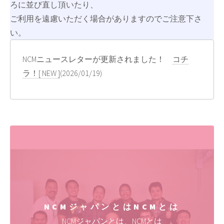
ろに並び直し頂いたり、
ご利用を遠慮いただく場合がありますのでご注意下さ
い。
NCMニュースレターが更新されました！
コチ
ラ！[ NEW ]
(2026/01/19)
島活プロジェクト報告書2025夏季は
コチラ！
(2025/11/18)
NCMニュースレターが更新されました！
コチ
ラ！
(2025/02/09)
NCMニュースレターが更新されました！
コチ
ラ！
(2024/07/20)
NCMジャパンとは
NCMとは
NCMジャパンとは、NCMとは